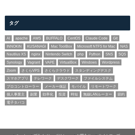
タグ
AI
apache
AWS
BUFFALO
CentOS
Claude Code
Git
INNOKIN
KUSANAGI
Mac ToolBox
Microsoft NTFS for Mac
NAS
Nautilus XS
nginx
Nintendo Switch
php
Python
SNS
SQS
Synology
Vagrant
VAPE
VirtualBox
Windows
Wordpress
Zoom
さくらVPS
さくらクラウド
スタンディングデスク
スマホアプリ
テレワーク
デスクワーク
ファイルシステム
プロコントローラー
メーカー保証
モバイル
リモートワーク
個人事業主
副業
効率化
投資
時短
無線LANルーター
節約
電子タバコ