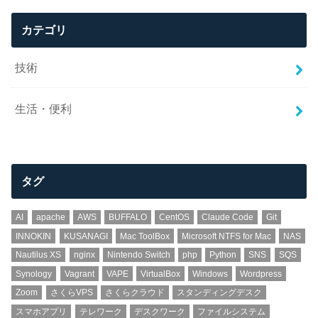
カテゴリ
技術
生活・便利
タグ
AI
apache
AWS
BUFFALO
CentOS
Claude Code
Git
INNOKIN
KUSANAGI
Mac ToolBox
Microsoft NTFS for Mac
NAS
Nautilus XS
nginx
Nintendo Switch
php
Python
SNS
SQS
Synology
Vagrant
VAPE
VirtualBox
Windows
Wordpress
Zoom
さくらVPS
さくらクラウド
スタンディングデスク
スマホアプリ
テレワーク
デスクワーク
ファイルシステム