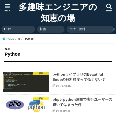
多趣味エンジニアの
menu
search
知恵の場
HOME
技術
生活・便利
HOME
タグ : Python
Python
技術
pythonライブラリのBeautiful
Soupの解析精度って低くない？
2020.10.07
技術
phpとpython連携で実行ユーザーの
違いではまった件
2017.09.17