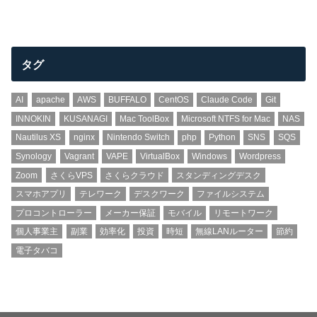
タグ
AI
apache
AWS
BUFFALO
CentOS
Claude Code
Git
INNOKIN
KUSANAGI
Mac ToolBox
Microsoft NTFS for Mac
NAS
Nautilus XS
nginx
Nintendo Switch
php
Python
SNS
SQS
Synology
Vagrant
VAPE
VirtualBox
Windows
Wordpress
Zoom
さくらVPS
さくらクラウド
スタンディングデスク
スマホアプリ
テレワーク
デスクワーク
ファイルシステム
プロコントローラー
メーカー保証
モバイル
リモートワーク
個人事業主
副業
効率化
投資
時短
無線LANルーター
節約
電子タバコ