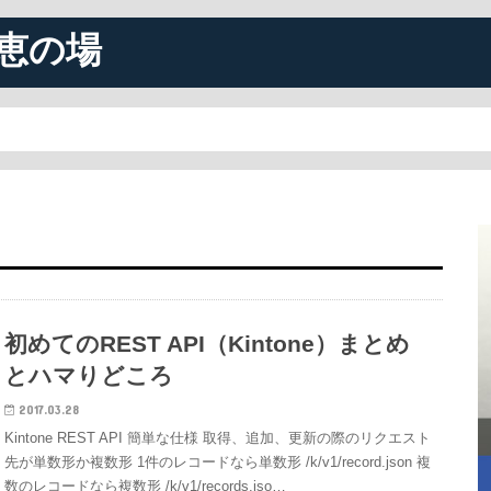
恵の場
初めてのREST API（Kintone）まとめ
とハマりどころ
2017.03.28
Kintone REST API 簡単な仕様 取得、追加、更新の際のリクエスト
先が単数形か複数形 1件のレコードなら単数形 /k/v1/record.json 複
数のレコードなら複数形 /k/v1/records.jso…