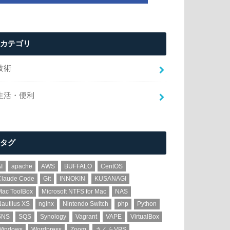
カテゴリ
技術
生活・便利
タグ
I
apache
AWS
BUFFALO
CentOS
Claude Code
Git
INNOKIN
KUSANAGI
Mac ToolBox
Microsoft NTFS for Mac
NAS
autilus XS
nginx
Nintendo Switch
php
Python
SNS
SQS
Synology
Vagrant
VAPE
VirtualBox
Windows
Wordpress
Zoom
さくらVPS