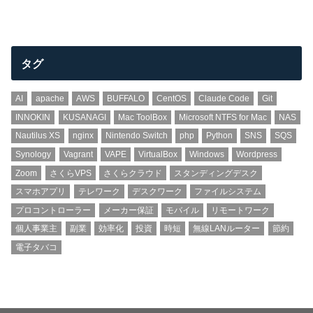
タグ
AI
apache
AWS
BUFFALO
CentOS
Claude Code
Git
INNOKIN
KUSANAGI
Mac ToolBox
Microsoft NTFS for Mac
NAS
Nautilus XS
nginx
Nintendo Switch
php
Python
SNS
SQS
Synology
Vagrant
VAPE
VirtualBox
Windows
Wordpress
Zoom
さくらVPS
さくらクラウド
スタンディングデスク
スマホアプリ
テレワーク
デスクワーク
ファイルシステム
プロコントローラー
メーカー保証
モバイル
リモートワーク
個人事業主
副業
効率化
投資
時短
無線LANルーター
節約
電子タバコ