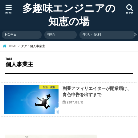
多趣味エンジニアの
menu
search
知恵の場
HOME
技術
生活・便利
HOME
タグ : 個人事業主
個人事業主
生活・便利
副業アフィリエイターが開業届け、
青色申告を出すまで
2017.08.13