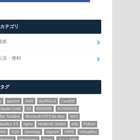
カテゴリ
技術
生活・便利
タグ
I
apache
AWS
BUFFALO
CentOS
Claude Code
Git
INNOKIN
KUSANAGI
Mac ToolBox
Microsoft NTFS for Mac
NAS
autilus XS
nginx
Nintendo Switch
php
Python
SNS
SQS
Synology
Vagrant
VAPE
VirtualBox
Windows
Wordpress
Zoom
さくらVPS