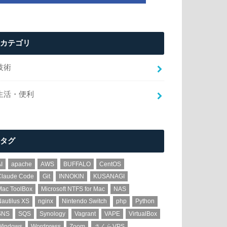
カテゴリ
技術
生活・便利
タグ
I
apache
AWS
BUFFALO
CentOS
Claude Code
Git
INNOKIN
KUSANAGI
Mac ToolBox
Microsoft NTFS for Mac
NAS
autilus XS
nginx
Nintendo Switch
php
Python
SNS
SQS
Synology
Vagrant
VAPE
VirtualBox
Windows
Wordpress
Zoom
さくらVPS