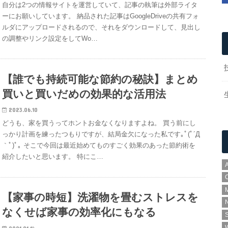
自分は2つの情報サイトを運営していて、記事の執筆は外部ライタ
ーにお願いしています。 納品された記事はGoogleDriveの共有フォ
ルダにアップロードされるので、それをダウンロードして、見出し
の調整やリンク設定をしてWo…
【誰でも持続可能な節約の秘訣】まとめ
買いと買いだめの効果的な活用法
2023.06.10
どうも、家を買うってホントお金なくなりますよね。 買う前にし
っかり計画を練ったつもりですが、結局金欠になった私です｡ﾟ(ﾟ´Д
｀ﾟ)ﾟ｡ そこで今回は最近始めてものすごく効果のあった節約術を
紹介したいと思います。 特にこ…
A
【家事の時短】洗濯物を畳むストレスを
N
なくせば家事の効率化にもなる