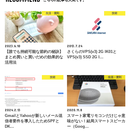
こちらの記事も人気です。
生活・便利
技術
2023.6.10
2013.7.24
【誰でも持続可能な節約の秘訣】
さくらのVPS(v3) 2G IK01と
まとめ買いと買いだめの効果的な
VPS(v3) SSD 2G I…
活用法
技術
生活・便利
2024.2.13
2020.11.8
GmailとYahooが新しいメール送
スマート家電リモコンだけじゃ意
信者要件を導入したためSPFと
味がない！結局スマートスピーカ
DK…
ー（Goog…