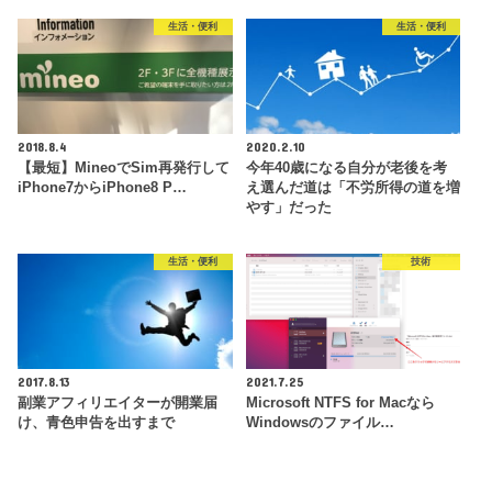
生活・便利
生活・便利
2018.8.4
2020.2.10
【最短】MineoでSim再発行して
今年40歳になる自分が老後を考
iPhone7からiPhone8 P…
え選んだ道は「不労所得の道を増
やす」だった
生活・便利
技術
2017.8.13
2021.7.25
副業アフィリエイターが開業届
Microsoft NTFS for Macなら
け、青色申告を出すまで
Windowsのファイル…