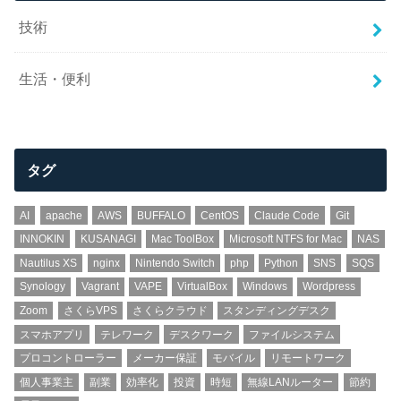
技術
生活・便利
タグ
AI
apache
AWS
BUFFALO
CentOS
Claude Code
Git
INNOKIN
KUSANAGI
Mac ToolBox
Microsoft NTFS for Mac
NAS
Nautilus XS
nginx
Nintendo Switch
php
Python
SNS
SQS
Synology
Vagrant
VAPE
VirtualBox
Windows
Wordpress
Zoom
さくらVPS
さくらクラウド
スタンディングデスク
スマホアプリ
テレワーク
デスクワーク
ファイルシステム
プロコントローラー
メーカー保証
モバイル
リモートワーク
個人事業主
副業
効率化
投資
時短
無線LANルーター
節約