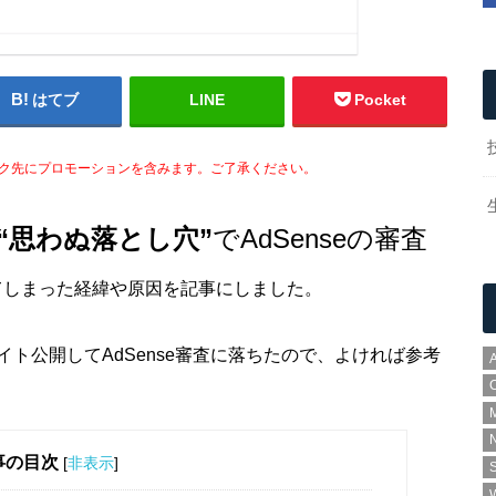
はてブ
LINE
Pocket
ク先にプロモーションを含みます。ご了承ください。
“思わぬ落とし穴”
でAdSenseの審査
てしまった経緯や原因を記事にしました。
ト公開してAdSense審査に落ちたので、よければ参考
A
N
事の目次
[
非表示
]