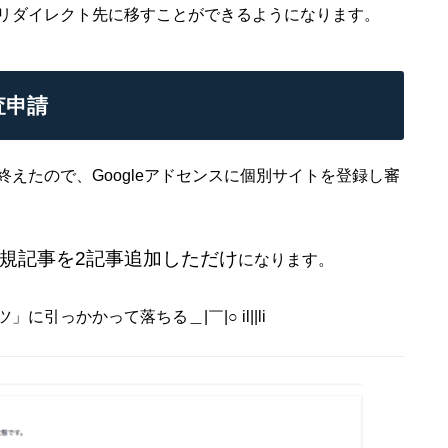
リダイレクト先に移すことができるようになります。
査申請
えたので、Googleアドセンスに個別サイトを登録し審
規記事を2記事追加しただけ
になります。
っかかって落ちる＿|￣|○ il||li