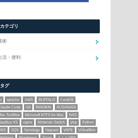
カテゴリ
技術
生活・便利
タグ
I
apache
AWS
BUFFALO
CentOS
Claude Code
Git
INNOKIN
KUSANAGI
Mac ToolBox
Microsoft NTFS for Mac
NAS
autilus XS
nginx
Nintendo Switch
php
Python
SNS
SQS
Synology
Vagrant
VAPE
VirtualBox
Windows
Wordpress
Zoom
さくらVPS