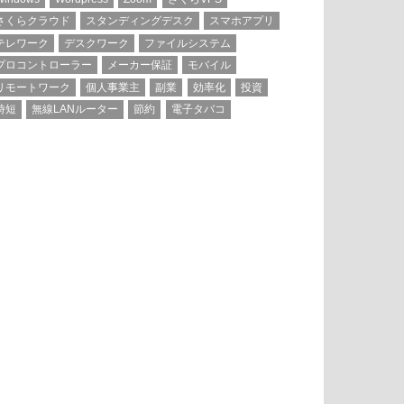
さくらクラウド
スタンディングデスク
スマホアプリ
テレワーク
デスクワーク
ファイルシステム
プロコントローラー
メーカー保証
モバイル
リモートワーク
個人事業主
副業
効率化
投資
時短
無線LANルーター
節約
電子タバコ