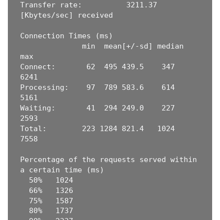
Transfer rate:          3211.37 
[Kbytes/sec] received

Connection Times (ms)

              min  mean[+/-sd] median   
max

Connect:       62  495 439.5    347    
6241

Processing:    97  789 583.6    614    
5161

Waiting:       41  294 249.0    227    
2593

Total:        223 1284 821.4   1024    
7558

Percentage of the requests served within 
a certain time (ms)

  50%   1024

  66%   1326

  75%   1587

  80%   1737
