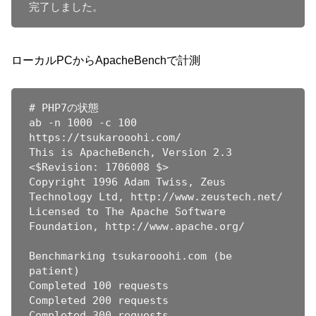
ローカルPCからApacheBenchで計測
# PHP7の状態

ab -n 1000 -c 100 
https://tsukarooohi.com/

This is ApacheBench, Version 2.3 
<$Revision: 1706008 $>

Copyright 1996 Adam Twiss, Zeus 
Technology Ltd, http://www.zeustech.net/

Licensed to The Apache Software 
Foundation, http://www.apache.org/

Benchmarking tsukarooohi.com (be 
patient)

Completed 100 requests

Completed 200 requests

Completed 300 requests
