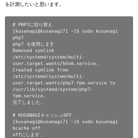
を計測したいと思います。
# PHP7に切り替え

[kusanagi@kusanagi71 ~]$ sudo kusanagi 
php7

php7 を使用します

Removed symlink 
/etc/systemd/system/multi-
user.target.wants/hhvm.service.

Created symlink from 
/etc/systemd/system/multi-
user.target.wants/php7-fpm.service to 
/usr/lib/systemd/system/php7-
fpm.service.

完了しました。

# KUSANAGIキャッシュOFF

[kusanagi@kusanagi71 ~]$ sudo kusanagi 
bcache off

offにします。
