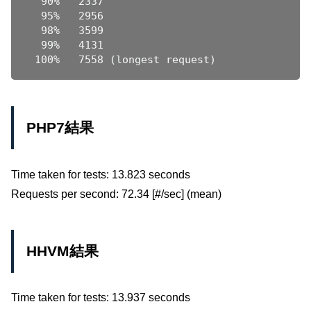
  90%   2337

  95%   2956

  98%   3599

  99%   4131

PHP7結果
Time taken for tests: 13.823 seconds
Requests per second: 72.34 [#/sec] (mean)
HHVM結果
Time taken for tests: 13.937 seconds