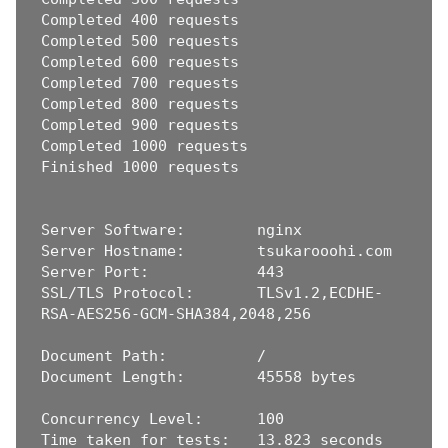
Completed 400 requests

Completed 500 requests

Completed 600 requests

Completed 700 requests

Completed 800 requests

Completed 900 requests

Completed 1000 requests

Finished 1000 requests

Server Software:        nginx

Server Hostname:        tsukarooohi.com

Server Port:            443

SSL/TLS Protocol:       TLSv1.2,ECDHE-
RSA-AES256-GCM-SHA384,2048,256

Document Path:          /

Document Length:        45558 bytes

Concurrency Level:      100

Time taken for tests:   13.823 seconds
