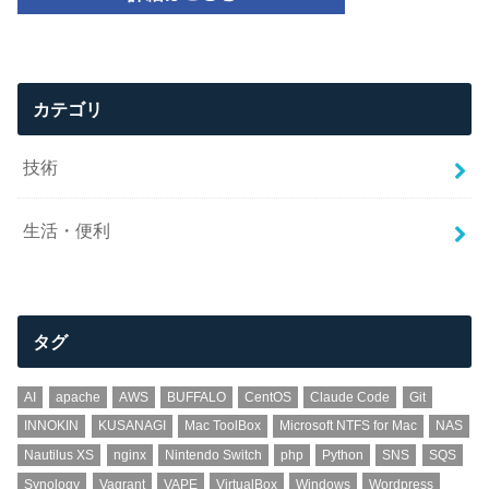
カテゴリ
技術
生活・便利
タグ
AI
apache
AWS
BUFFALO
CentOS
Claude Code
Git
INNOKIN
KUSANAGI
Mac ToolBox
Microsoft NTFS for Mac
NAS
Nautilus XS
nginx
Nintendo Switch
php
Python
SNS
SQS
Synology
Vagrant
VAPE
VirtualBox
Windows
Wordpress