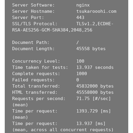
Server Software:        nginx

Server Hostname:        tsukarooohi.com

Server Port:            443

SSL/TLS Protocol:       TLSv1.2,ECDHE-
RSA-AES256-GCM-SHA384,2048,256

Document Path:          /

Document Length:        45558 bytes

Concurrency Level:      100

Time taken for tests:   13.937 seconds

Complete requests:      1000

Failed requests:        0

Total transferred:      45832000 bytes

HTML transferred:       45558000 bytes

Requests per second:    71.75 [#/sec] 
(mean)

Time per request:       1393.729 [ms] 
(mean)

Time per request:       13.937 [ms] 
(mean, across all concurrent requests)
