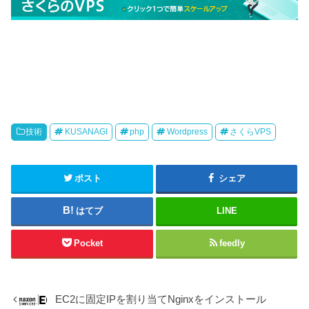
技術
KUSANAGI
php
Wordpress
さくらVPS
ポスト
シェア
はてブ
LINE
Pocket
feedly
EC2に固定IPを割り当てNginxをインストール