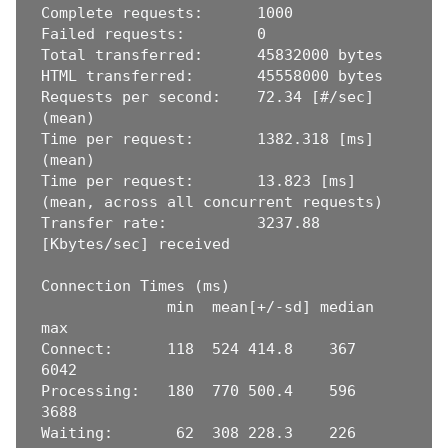
Complete requests:      1000

Failed requests:        0

Total transferred:      45832000 bytes

HTML transferred:       45558000 bytes

Requests per second:    72.34 [#/sec] 
(mean)

Time per request:       1382.318 [ms] 
(mean)

Time per request:       13.823 [ms] 
(mean, across all concurrent requests)

Transfer rate:          3237.88 
[Kbytes/sec] received

Connection Times (ms)

              min  mean[+/-sd] median   
max

Connect:      118  524 414.8    367    
6042

Processing:   180  770 500.4    596    
3688

Waiting:       62  308 228.3    226    