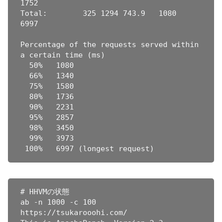
1752

Total:        325 1294 743.9   1080    
6997

Percentage of the requests served within 
a certain time (ms)

  50%   1080

  66%   1340

  75%   1580

  80%   1736

  90%   2231

  95%   2857

  98%   3450

  99%   3973

# HHVMの状態

ab -n 1000 -c 100 
https://tsukarooohi.com/
