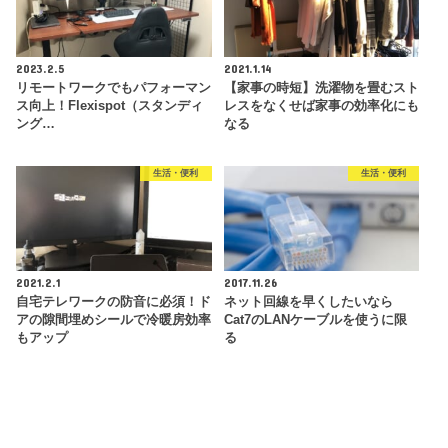
2023.2.5
2021.1.14
リモートワークでもパフォーマン
【家事の時短】洗濯物を畳むスト
ス向上！Flexispot（スタンディ
レスをなくせば家事の効率化にも
ング…
なる
生活・便利
生活・便利
2021.2.1
2017.11.26
自宅テレワークの防音に必須！ド
ネット回線を早くしたいなら
アの隙間埋めシールで冷暖房効率
Cat7のLANケーブルを使うに限
もアップ
る