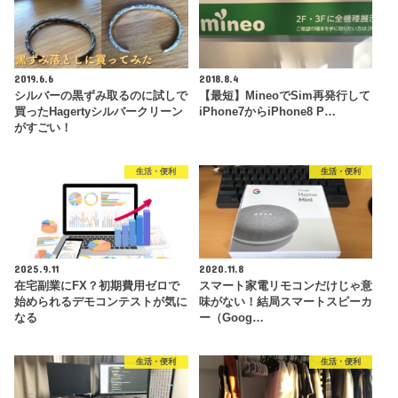
2019.6.6
2018.8.4
シルバーの黒ずみ取るのに試しで
【最短】MineoでSim再発行して
買ったHagertyシルバークリーン
iPhone7からiPhone8 P…
がすごい！
生活・便利
生活・便利
2025.9.11
2020.11.8
在宅副業にFX？初期費用ゼロで
スマート家電リモコンだけじゃ意
始められるデモコンテストが気に
味がない！結局スマートスピーカ
なる
ー（Goog…
生活・便利
生活・便利