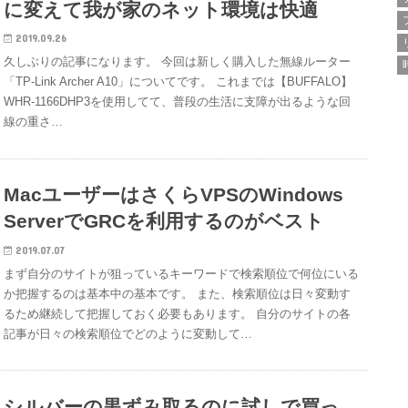
に変えて我が家のネット環境は快適
2019.09.26
久しぶりの記事になります。 今回は新しく購入した無線ルーター
「TP-Link Archer A10」についてです。 これまでは【BUFFALO】
WHR-1166DHP3を使用してて、普段の生活に支障が出るような回
線の重さ…
MacユーザーはさくらVPSのWindows
ServerでGRCを利用するのがベスト
2019.07.07
まず自分のサイトが狙っているキーワードで検索順位で何位にいる
か把握するのは基本中の基本です。 また、検索順位は日々変動す
るため継続して把握しておく必要もあります。 自分のサイトの各
記事が日々の検索順位でどのように変動して…
シルバーの黒ずみ取るのに試しで買っ