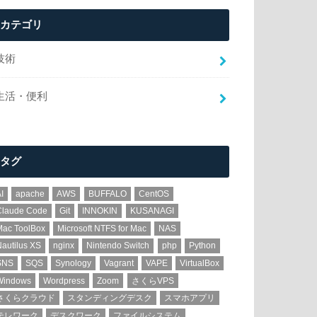
カテゴリ
技術
生活・便利
タグ
I
apache
AWS
BUFFALO
CentOS
Claude Code
Git
INNOKIN
KUSANAGI
Mac ToolBox
Microsoft NTFS for Mac
NAS
autilus XS
nginx
Nintendo Switch
php
Python
SNS
SQS
Synology
Vagrant
VAPE
VirtualBox
Windows
Wordpress
Zoom
さくらVPS
さくらクラウド
スタンディングデスク
スマホアプリ
テレワーク
デスクワーク
ファイルシステム