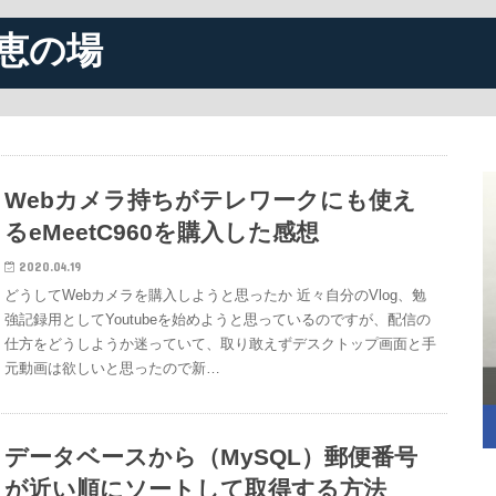
恵の場
Webカメラ持ちがテレワークにも使え
るeMeetC960を購入した感想
2020.04.19
どうしてWebカメラを購入しようと思ったか 近々自分のVlog、勉
強記録用としてYoutubeを始めようと思っているのですが、配信の
仕方をどうしようか迷っていて、取り敢えずデスクトップ画面と手
元動画は欲しいと思ったので新…
データベースから（MySQL）郵便番号
が近い順にソートして取得する方法