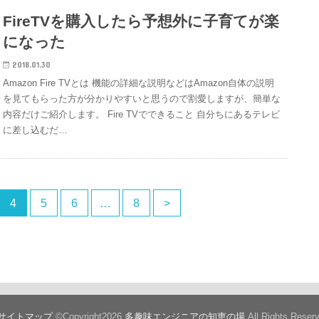
FireTVを購入したら予想外に子育てが楽
になった
2018.01.30
Amazon Fire TVとは 機能の詳細な説明などはAmazon自体の説明
を見てもらった方が分かりやすいと思うので割愛しますが、簡単な
内容だけご紹介します。 Fire TVでできること 自分ちにあるテレビ
に差し込むだ…
4
5
6
…
8
>
サイトマップ
©Copyright2026
多趣味エンジニアの知恵の場
.All Rights Reser