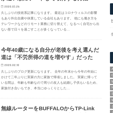
2020.03.26
久しぶりの技術系記事になります。 最近はコロナウィルスの影響
もあり外出自粛や休業している会社もあります。 他にも働き方を
テレワークなどのリモート業務に切り替えて、なるべく自宅から出
ない形で日々を過ごすことが多くなっている…
今年40歳になる自分が老後を考え選んだ
道は「不労所得の道を増やす」だった
2020.02.10
A
久しぶりのブログ更新になります。 去年の年末から今年の年始に
かけて二年ぶりに実家の方に家族で帰省しました。 実家に帰って
いる間は、年齢も年齢なので周りの友人も結婚し子供もいるため、
N
家族付き合いもでき、本当にゆっくりとした…
無線ルーターをBUFFALOからTP-Link