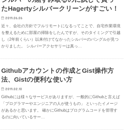
たHagertyシルバークリーンがすごい！
2019.06.06
近々、会社の方針でフルリモートになるってことで、自宅作業環境
を整えるために部屋の掃除をしたんですが、そのタイミングで引越
し（2年前くらい）以来付けてなかったシルバーのバングルが見つ
かりました。 シルバーアクセサリーは真っ…
Githubアカウントの作成とGist操作方
法、Gistの便利な使い方
2019.02.10
Githubには様々なサービスがありますが、一般的にGithubと言えば
「プログラマーやエンジニアの人が使うもの」 といったイメージ
があるかと思います。 確かにGithubはプログラムコードを管理す
るのに向いているサー…