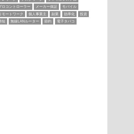
プロコントローラー
メーカー保証
モバイル
リモートワーク
個人事業主
副業
効率化
投資
時短
無線LANルーター
節約
電子タバコ