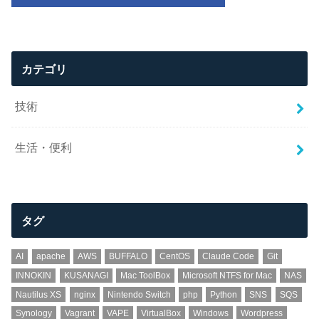
カテゴリ
技術
生活・便利
タグ
AI
apache
AWS
BUFFALO
CentOS
Claude Code
Git
INNOKIN
KUSANAGI
Mac ToolBox
Microsoft NTFS for Mac
NAS
Nautilus XS
nginx
Nintendo Switch
php
Python
SNS
SQS
Synology
Vagrant
VAPE
VirtualBox
Windows
Wordpress