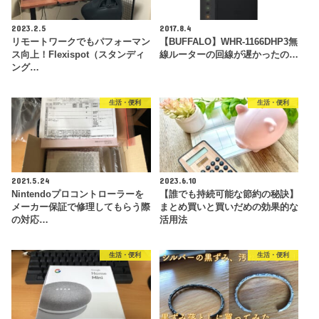
2023.2.5
2017.8.4
リモートワークでもパフォーマン
【BUFFALO】WHR-1166DHP3無
ス向上！Flexispot（スタンディ
線ルーターの回線が遅かったの…
ング…
生活・便利
生活・便利
2021.5.24
2023.6.10
Nintendoプロコントローラーを
【誰でも持続可能な節約の秘訣】
メーカー保証で修理してもらう際
まとめ買いと買いだめの効果的な
の対応…
活用法
生活・便利
生活・便利