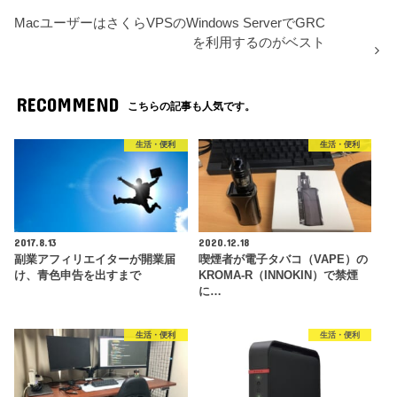
MacユーザーはさくらVPSのWindows ServerでGRC
を利用するのがベスト
RECOMMEND
こちらの記事も人気です。
生活・便利
生活・便利
2017.8.13
2020.12.18
副業アフィリエイターが開業届
喫煙者が電子タバコ（VAPE）の
け、青色申告を出すまで
KROMA-R（INNOKIN）で禁煙
に…
生活・便利
生活・便利