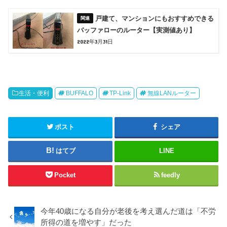
戸建て、マンションにもおすすめできる
バッファローのルーター【実測値あり】
2022年3月31日
生活・便利
BUFFALO
TP-Link
無線LANルーター
ポスト
シェア
はてブ
LINE
Pocket
feedly
今年40歳になる自分が老後を考え選んだ道は「不労
所得の道を増やす」だった