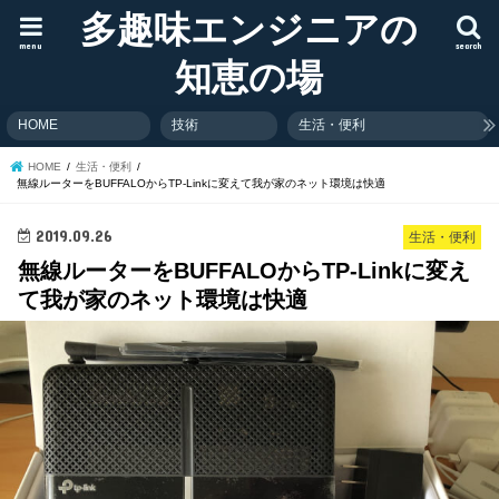
多趣味エンジニアの
menu
search
知恵の場
HOME
技術
生活・便利
HOME
生活・便利
無線ルーターをBUFFALOからTP-Linkに変えて我が家のネット環境は快適
2019.09.26
生活・便利
無線ルーターをBUFFALOからTP-Linkに変え
て我が家のネット環境は快適