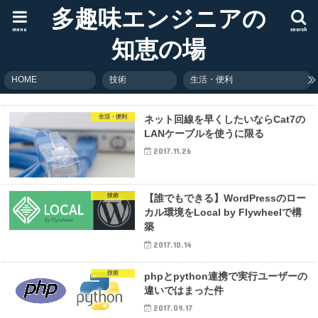
多趣味エンジニアの
menu
search
知恵の場
HOME
技術
生活・便利
生活・便利
ネット回線を早くしたいならCat7の
LANケーブルを使うに限る
2017.11.26
技術
【誰でもできる】WordPressのロー
カル環境をLocal by Flywheelで構
築
2017.10.14
技術
phpとpython連携で実行ユーザーの
違いではまった件
2017.09.17