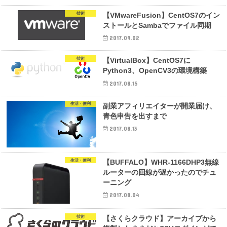
技術
【VMwareFusion】CentOS7のイン
ストールとSambaでファイル同期
2017.09.02
技術
【VirtualBox】CentOS7に
Python3、OpenCV3の環境構築
2017.08.15
生活・便利
副業アフィリエイターが開業届け、
青色申告を出すまで
2017.08.13
生活・便利
【BUFFALO】WHR-1166DHP3無線
ルーターの回線が遅かったのでチュ
ーニング
2017.08.04
技術
【さくらクラウド】アーカイブから