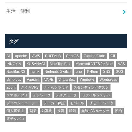
生活・便利
タグ
AI
apache
AWS
BUFFALO
CentOS
Claude Code
Git
INNOKIN
KUSANAGI
Mac ToolBox
Microsoft NTFS for Mac
NAS
Nautilus XS
nginx
Nintendo Switch
php
Python
SNS
SQS
Synology
Vagrant
VAPE
VirtualBox
Windows
Wordpress
Zoom
さくらVPS
さくらクラウド
スタンディングデスク
スマホアプリ
テレワーク
デスクワーク
ファイルシステム
プロコントローラー
メーカー保証
モバイル
リモートワーク
個人事業主
副業
効率化
投資
時短
無線LANルーター
節約
電子タバコ